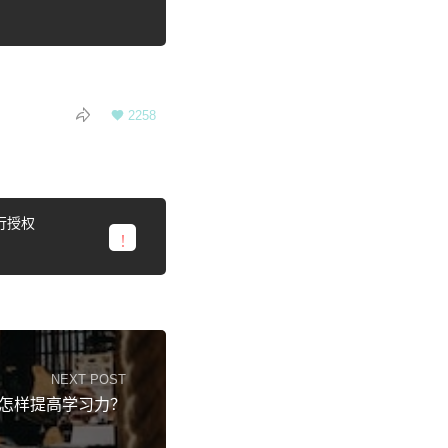

2258

行授权
NEXT POST
怎样提高学习力？