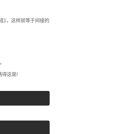
改成1，这样就等于间接的
块。
两得这是!