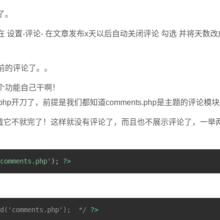
了。
 设置-评论- 在文章发布x天以后自动关闭评论 勾选 并将天数
前的评论了。。
个功能自己干啊！
.php开刀了，前提是我们都知道comments.php是主题的评论模
p不加载它不就完了！这样就没有评论了，而且也不展示评论了，一举
comments.php'
)
;
?
>
d('comments.php');  */
?
>