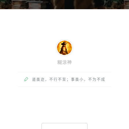
糊涂神

道虽迩，不行不至；事虽小，不为不成