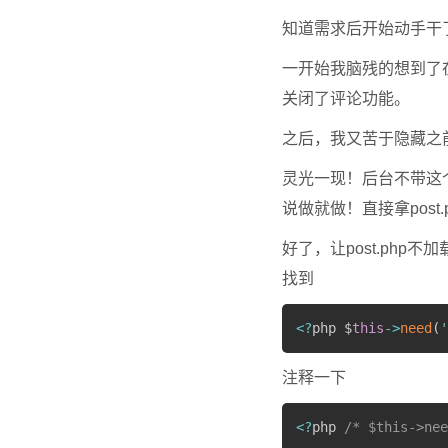
知道需求后开始动手干
一开始我脑残的想到了在
关闭了评论功能。
之后，我又苦于隐藏之
灵光一现！后台不带这
说做就做！直接拿post
好了，让post.ph
找到
<
?
php $
this
-
>
need
(
'
注释一下
<
?
php 
/* $this->nee